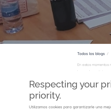
Todos los blogs
En estos momentos m
honor de participar e
de los procesos de 
Respecting your pri
Solo puedo destacar 
compromiso alcanzad
priority.
Ha constituido un vi
Utilizamos cookies para garantizarle una mejo