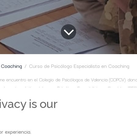
Coaching
Curso de Psicólogo Especialista en Coaching
e encuentro en el Colegio de Psicólogos de Valencia (COPCV) dond
n la parte práctica del curso Psicólogo Especialista en Coaching (PEC)
coaching personal de algunos de nuestros alumnos.
vacy is our
mi profunda gratitud y lo afortunada que me siento por el enorme trab
o por parte de cada uno de ellos.
aje revelador del que tanto ellos como yo hemos aprendido y crecido
r experiencia.