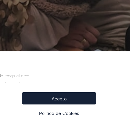
e tengo el gran
, dirigiendo cuatro
Acepto
ajo, los eurekas y el
Política de Cookies
 conjuntamente. Estoy