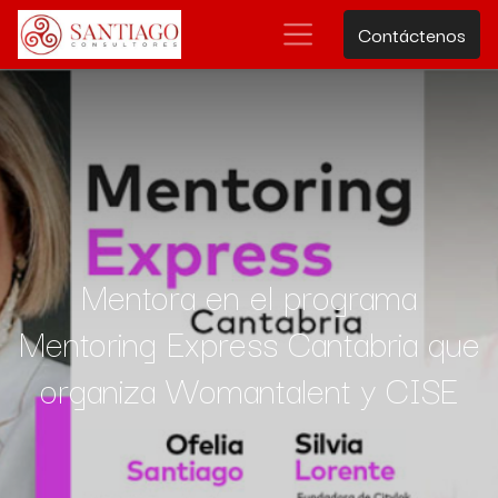
Contáctenos
Mentora en el programa
Mentoring Express Cantabria que
organiza Womantalent y CISE