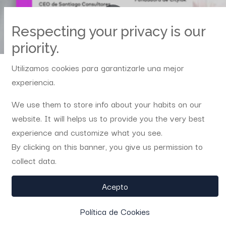
Respecting your privacy is our
priority.
Utilizamos cookies para garantizarle una mejor
Todos
Mentora en el programa Mentoring Express Cantabria que organiza Womantalent y CISE
experiencia.
los
Liderazgo
blogs
We use them to store info about your habits on our
website. It will helps us to provide you the very best
La red de mujeres profesionales WOMANTALENT, a través de
experience and customize what you see.
su iniciativa “Mujeres Influyentes de España” y el Centro
By clicking on this banner, you give us permission to
Internacional Santander Emprendimiento (CISE) lanzan durante
collect data.
los meses de julio y agosto de 2019 un novedoso Programa de
Mentoring Express, en el que formaré parte del equipo de
Acepto
mentoras.
Política de Cookies
La iniciativa consiste en que diez jóvenes emprendedores y