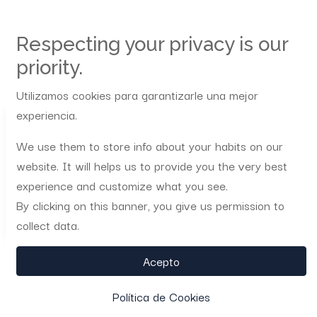
2 Artículos
Respecting your privacy is our
Felicidad
×
priority.
Utilizamos cookies para garantizarle una mejor
experiencia.
We use them to store info about your habits on our
website. It will helps us to provide you the very best
experience and customize what you see.
By clicking on this banner, you give us permission to
Administrator
collect data.
La felicidad es la causa de la calidad en
Acepto
los procesos
Política de Cookies
“Hoy en día, la ciencia del management está aportando interesantes estudios que nos
muestran que los modelos cuyo eje central es la persona son los únicos capaces de